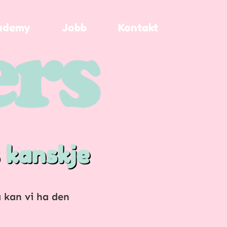
ademy
Jobb
Kontakt
 kanskje
a kan vi ha den