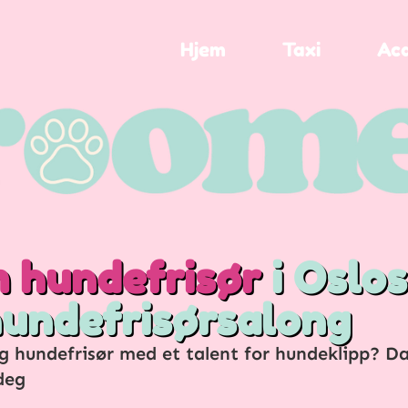
Hjem
Taxi
Ac
 hundefrisør
i Oslos
hundefrisørsalong​
ig hundefrisør med et talent for hundeklipp? D
deg