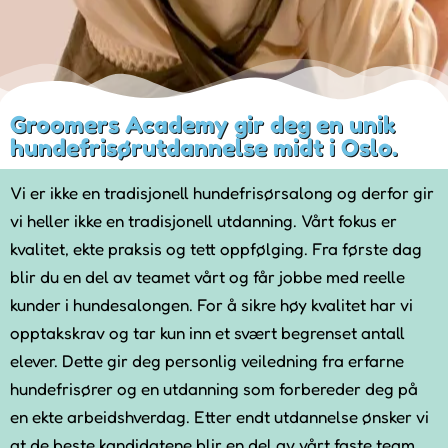
Groomers Academy gir deg en unik
hundefrisørutdannelse midt i Oslo.
Vi er ikke en tradisjonell hundefrisørsalong og derfor gir
vi heller ikke en tradisjonell utdanning. Vårt fokus er
kvalitet, ekte praksis og tett oppfølging. Fra første dag
blir du en del av teamet vårt og får jobbe med reelle
kunder i hundesalongen. For å sikre høy kvalitet har vi
opptakskrav og tar kun inn et svært begrenset antall
elever. Dette gir deg personlig veiledning fra erfarne
hundefrisører og en utdanning som forbereder deg på
en ekte arbeidshverdag. Etter endt utdannelse ønsker vi
at de beste kandidatene blir en del av vårt faste team.