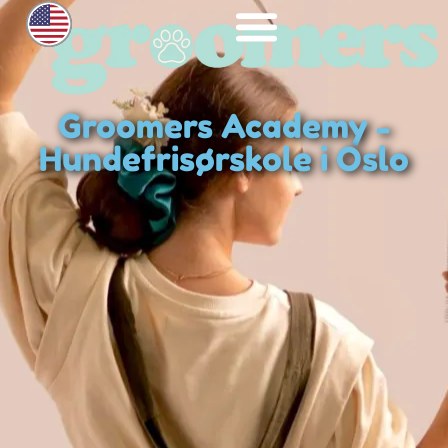
Groomers Academy -
Hundefrisørskole i Oslo