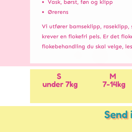
Vask, børst, føn og klipp
Ørerens
Vi utfører bamseklipp, raseklipp,
krever en flokefri pels. Er det flo
flokebehandling du skal velge, l
S
M
under 7kg
7-14kg
Send 