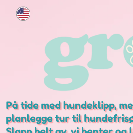
På tide med hundeklipp, men
planlegge tur til hundefris
Slapp helt av, vi henter og 