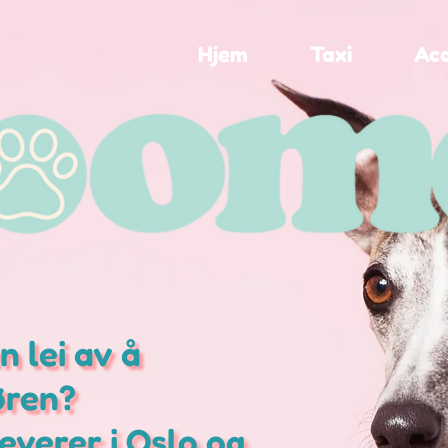
Hjem
Taxi
Ac
 lei av å
øren?
leverer i Oslo og